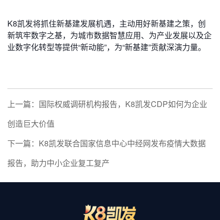
K8凯发将抓住新基建发展机遇，主动用好新基建之策，创
新筑牢数字之基，为城市数据智慧应用、为产业发展以及企
业数字化转型等提供“新动能”，为“新基建”贡献深演力量。
上一篇：国际权威调研机构报告，K8凯发CDP如何为企业
创造巨大价值
下一篇：K8凯发联合国家信息中心中经网发布疫情大数据
报告，助力中小企业复工复产