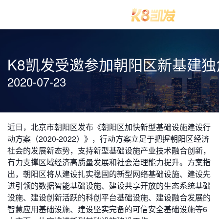
K8凯发受邀参加朝阳区新基建
2020-07-23
近日，北京市朝阳区发布《朝阳区加快新型基础设施建设行
动方案（2020-2022）》，行动方案立足于把握朝阳区经济
社会的发展新态势，支持新型基础设施产业技术融合创新，
有力支撑区域经济高质量发展和社会治理能力提升。方案指
出，朝阳区将从建设扎实稳固的新型网络基础设施、建设先
进引领的数据智能基础设施、建设共享开放的生态系统基础
设施、建设创新活跃的科创平台基础设施、建设融合发展的
智慧应用基础设施、建设坚实完备的可信安全基础设施等6