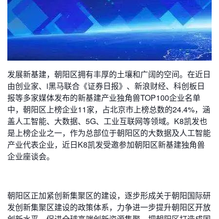
发展新基建，朝阳区拥有丰厚的土壤和广阔的空间。在近日
由创业家、i黑马联合《证券日报》、新浪财经、科创板日
报等多家媒体发布的新基建产业独角兽TOP100企业名单
中，朝阳区上榜企业11家，占北京市上榜总数的24.4%，涵
盖人工智能、大数据、5G、工业互联网等领域。K8凯发也
是上榜企业之一，作为总部位于朝阳区的大数据及人工智能
产业代表企业，近日K8凯发受邀参加朝阳区新基建独角兽
企业座谈会。
朝阳区正加紧创新集聚区的建设，逐步形成关于朝阳国际研
发创新集聚区建设的政策体系，力争进一步提升朝阳区开放
创新水平，促进全球高端创新资源集聚，把朝阳区打造成国