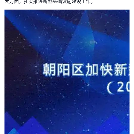
大方面，扎实推进新型基础设施建设工作。