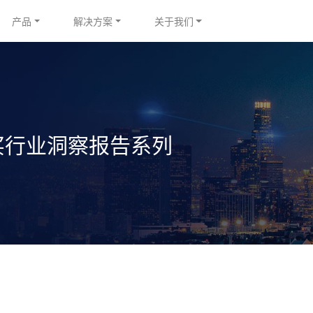
产品
解决方案
关于我们
买行业洞察报告系列