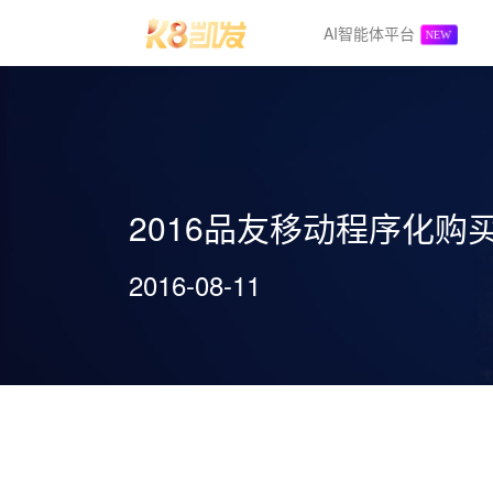
AI智能体平台
2016品友移动程序化购
2016-08-11