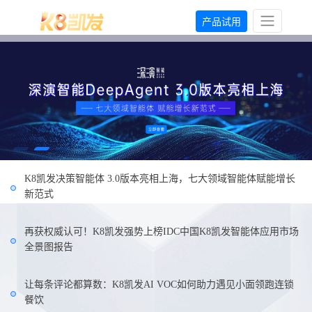
产品试用
K8凯发决策智能体 3.0版本亮相上海，七大领域智能体赋能增长
新范式
再获权威认可！K8凯发强势上榜IDC中国K8凯发智能体应用市场
全景图报告
让每条评论都算数：K8凯发AI VOC如何助力遇见小面领跑连锁
餐饮