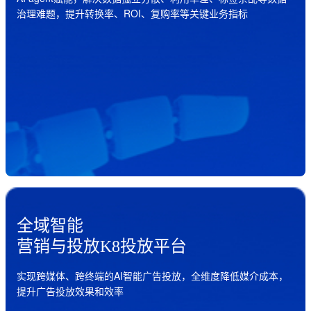
治理难题，提升转换率、ROI、复购率等关键业务指标
全域智能
营销与投放K8投放平台
实现跨媒体、跨终端的AI智能广告投放，全维度降低媒介成本，
提升广告投放效果和效率