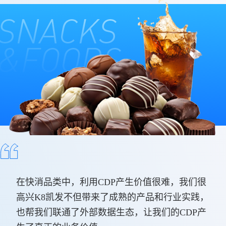
在快消品类中，利用CDP产生价值很难，我们很
高兴K8凯发不但带来了成熟的产品和行业实践，
也帮我们联通了外部数据生态，让我们的CDP产