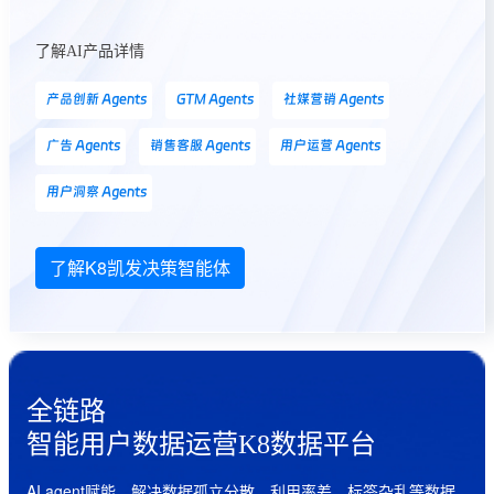
了解AI产品详情
了解K8凯发决策智能体
全链路
智能用户数据运营K8数据平台
AI agent赋能，解决数据孤立分散、利用率差、标签杂乱等数据