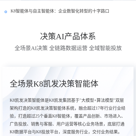
K8智能体与自主智能体：企业数智化转型的十字路口
决策AI产品体系
全场景AI决策 全链路数据运营 全域智能投放
全场景K8凯发决策智能体
K8凯发决策智能体是K8凯发集团基于"大模型+算法模型"双层
架构打造的K8凯发决策智能体系统，融合超过17年行业行业经
验，打造超过25个垂直K8智能体，覆盖产品创新、市场进入、
广告投放、销售与客服、用户运营等核心业务场景，底层打通
K8数据平台与K8投放平台，深度服务行业，交付业务结果。