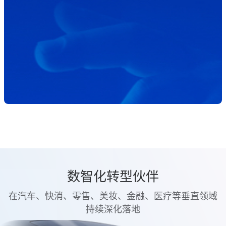
数智化转型伙伴
在汽车、快消、零售、美妆、金融、医疗等垂直领域
持续深化落地