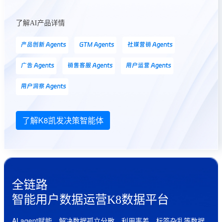
了解AI产品详情
了解K8凯发决策智能体
全链路
智能用户数据运营K8数据平台
AI agent赋能，解决数据孤立分散、利用率差、标签杂乱等数据