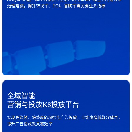
治理难题，提升转换率、ROI、复购率等关键业务指标
全域智能
营销与投放K8投放平台
实现跨媒体、跨终端的AI智能广告投放，全维度降低媒介成本，
提升广告投放效果和效率