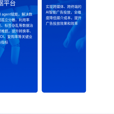
据平台
实现跨媒体、跨终端的
AI智能广告投放，全维
I agent赋能，解决数
度降低媒介成本，提升
据孤立分散、利用率
广告投放效果和效率
差、标签杂乱等数据治
理难题，提升转换率、
ROI、复购率等关键业
务指标