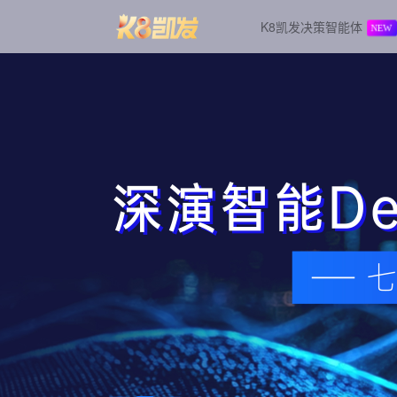
K8凯发决策智能体