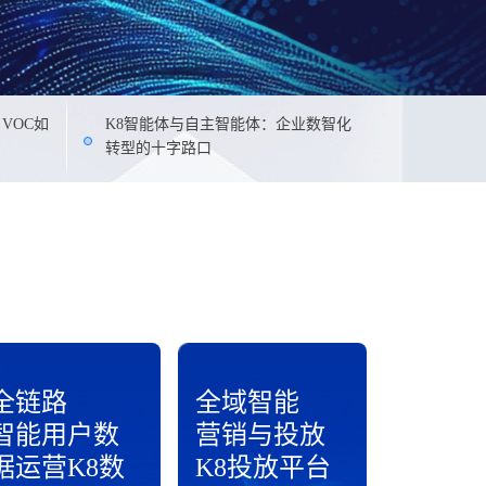
VOC如
K8智能体与自主智能体：企业数智化
转型的十字路口
全链路
全域智能
智能用户数
营销与投放
据运营K8数
K8投放平台