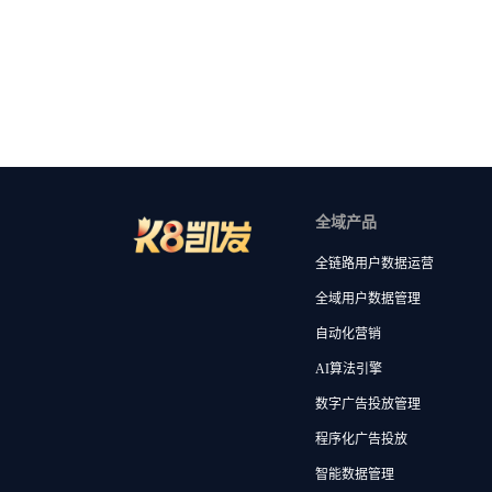
全域产品
全链路用户数据运营
全域用户数据管理
自动化营销
AI算法引擎
数字广告投放管理
程序化广告投放
智能数据管理