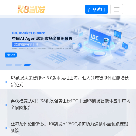
产品试用
了解更多
K8凯发决策智能体 3.0版本亮相上海，七大领域智能体赋能增长
新范式
再获权威认可！K8凯发强势上榜IDC中国K8凯发智能体应用市场
全景图报告
让每条评论都算数：K8凯发AI VOC如何助力遇见小面领跑连锁
餐饮