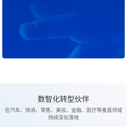
数智化转型伙伴
在汽车、快消、零售、美妆、金融、医疗等垂直领域
持续深化落地