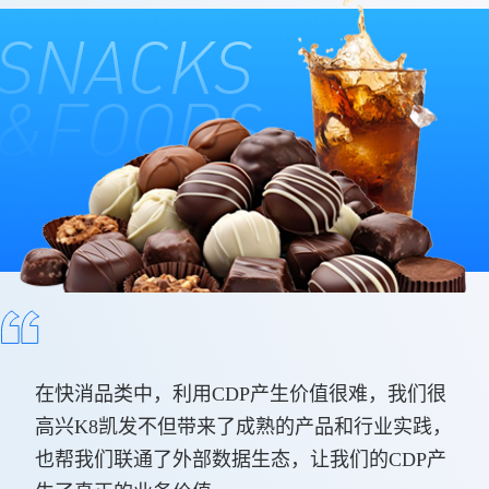
在快消品类中，利用CDP产生价值很难，我们很
高兴K8凯发不但带来了成熟的产品和行业实践，
也帮我们联通了外部数据生态，让我们的CDP产