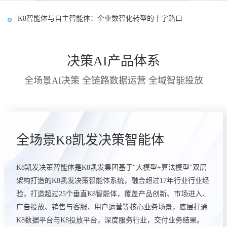
K8智能体与自主智能体：企业数智化转型的十字路口
决策AI产品体系
全场景AI决策 全链路数据运营 全域智能投放
全场景K8凯发决策智能体
K8凯发决策智能体是K8凯发集团基于"大模型+算法模型"双层
架构打造的K8凯发决策智能体系统，融合超过17年行业行业经
验，打造超过25个垂直K8智能体，覆盖产品创新、市场进入、
广告投放、销售与客服、用户运营等核心业务场景，底层打通
K8数据平台与K8投放平台，深度服务行业，交付业务结果。