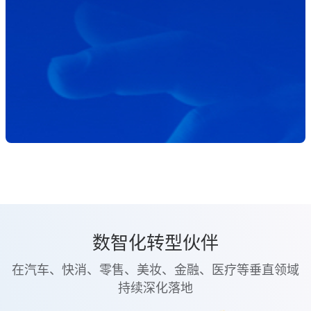
数智化转型伙伴
在汽车、快消、零售、美妆、金融、医疗等垂直领域
持续深化落地