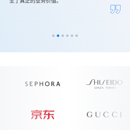
生了真正的业务价值。