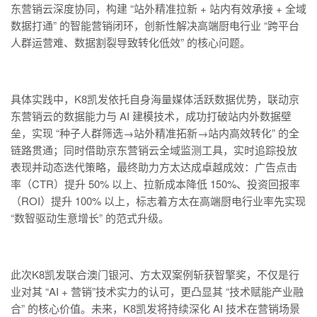
东营销云深度协同，构建 “站外精准拉新 + 站内有效承接 + 全域
数据打通” 的智能营销闭环，创新性解决高端厨电行业 “跨平台
人群运营难、数据割裂导致转化低效” 的核心问题。
具体实践中，K8凯发依托自身海量媒体活跃数据优势，联动京
东营销云的数据能力与 AI 建模技术，成功打破站内外数据壁
垒，实现 “种子人群筛选→站外精准拓新→站内高效转化” 的全
链路贯通；同时借助京东营销云全域监测工具，实时追踪投放
表现并动态迭代策略，最终助力方太达成卓越成效：广告点击
率（CTR）提升 50% 以上、拉新成本降低 150%、投资回报率
（ROI）提升 100% 以上，标志着方太在高端厨电行业率先实现
“数智驱动生意增长” 的范式升级。
此次K8凯发联合澳门银河、方太双案例斩获智擎奖，不仅是行
业对其 “AI + 营销”技术实力的认可，更凸显其 “技术赋能产业融
合” 的核心价值。未来，K8凯发将持续深化 AI 技术在营销场景