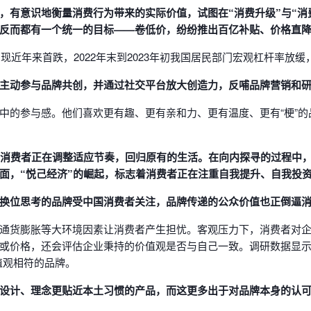
有意识地衡量消费行为带来的实际价值，试图在“消费升级”与“消费降级
反而都有一个统一的目标——卷低价，纷纷推出百亿补贴、价格直
出现近年来首跌，2022年末到2023年初我国居民部门宏观杠杆率放
主动参与品牌共创，并通过社交平台放大创造力，反哺品牌营销和
中的参与感。他们喜欢更有趣、更有亲和力、更有温度、更有“梗”
国消费者正在调整适应节奏，回归原有的生活。在向内探寻的过程中，
面，“悦己经济”的崛起，标志着消费者正在注重自我提升、自我投
换位思考的品牌受中国消费者关注，品牌传递的公众价值也正倒逼
通货膨胀等大环境因素让消费者产生担忧。客观压力下，消费者对
或价格，还会评估企业秉持的价值观是否与自己一致。调研数据显示，
值观相符的品牌。
设计、理念更贴近本土习惯的产品，而这更多出于对品牌本身的认