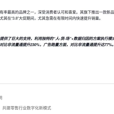
有率最高的品牌之一，深受消费者认可和喜爱。其旗下推出一款新
其在“3.8”大促期间，尤其急需在有限时间内快速提升销量。
中提供了巨大的支持，利用独特的“人-货-场”+数据归因的方案执行
OI对比非流量通提升230%，广告跑量方面，对比非流量通提升达77%
明
，共建零售行业数字化新模式