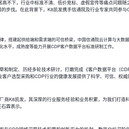
度居高不下，行业中标准不清、低价竞标、虚假宣传等痛点问题随
的步伐。在此背景下，K8凯发携手信通院及行业专家共同参与
律，搭建起供给端和需求端的可信桥梁，中国信通院云计算与大数
能化水平，成熟度等能力开展CDP客户数据平台标准研制工作。
起草和制定、历经多轮技术研讨，打磨完成《客户数据平台（CD
业客户选型采购和CDP行业的健康发展提供了科学、可信、权威
秀厂商K8凯发，其深厚的行业服务经验和业务积累，为我们打造
任石霖表示。