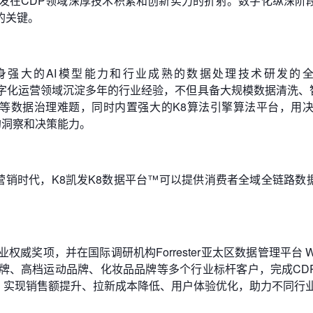
凯发在CDP领域深厚技术积累和创新实力的折射。数字化纵深阶
的关键。
自身强大的AI模型能力和行业成熟的数据处理技术研发
发在数字化运营领域沉淀多年的行业经验，不但具备大规模数据清洗
等数据治理难题，同时内置强大的K8算法引擎算法平台，用
定的洞察和决策能力。
的营销时代，K8凯发K8数据平台™可以提供消费者全域全链路
威奖项，并在国际调研机构Forrester亚太区数据管理平台 
品牌、高档运动品牌、化妆品品牌等多个行业标杆客户，完成CD
，实现销售额提升、拉新成本降低、用户体验优化，助力不同行