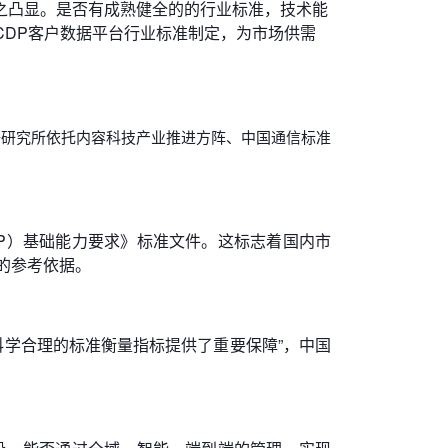
之凸显。是否有成熟健全的的行业标准，技术能
CDP客户数据平台行业标准制定，为市场供需
据研究所依托内容科技产业推进方阵、中国通信标准
P）基础能力要求》标准文件。这标志着国内市
的参考依据。
科学合理的标准衡量指标提供了重要保障”，中国