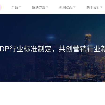
产品
解决方案
新闻动态
关于我们
CDP行业标准制定，共创营销行业