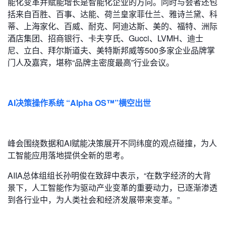
能化变革并赋能增长是智能化企业的方向。同时与会者还包
括来自百胜、百事、达能、荷兰皇家菲仕兰、雅诗兰黛、科
蒂、上海家化、百威、耐克、阿迪达斯、美的、福特、洲际
酒店集团、招商银行、卡夫亨氏、Gucci、LVMH、迪士
尼、立白、拜尔斯道夫、美特斯邦威等500多家企业品牌掌
门人及嘉宾，堪称“品牌主密度最高”行业会议。
AI决策操作系统 “Alpha OS™”横空出世
峰会围绕数据和AI赋能决策展开不同纬度的观点碰撞，为人
工智能应用落地提供全新的思考。
AIIA总体组组长孙明俊在致辞中表示，“在数字经济的大背
景下，人工智能作为驱动产业变革的重要动力，已逐渐渗透
到各行业中，为人类社会和经济发展带来变革。”