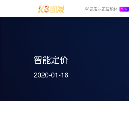
K8凯发决策智能体
智能定价
2020-01-16