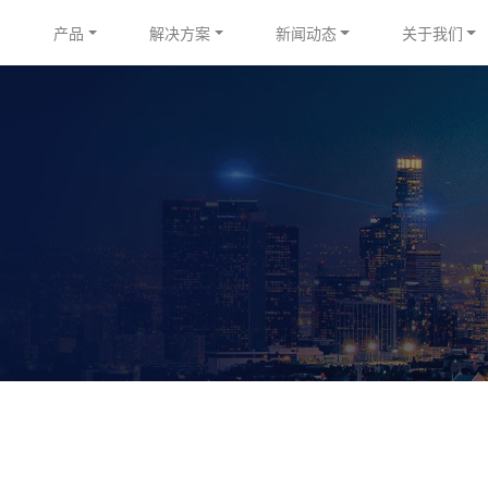
产品
解决方案
新闻动态
关于我们