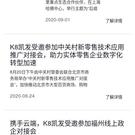
里重点生态合作伙伴，在上海
哈佛中心，举行主题为“后疫
情时代以人群为中心的新供给
2020-09-01
了解详情
变革”的数字化舰长闭门会暨
授奖仪式。作为获得了阿里生
态体系产品线与行业线“三重
认证”的ISV（第三方服务
K8凯发受邀参加中关村新零售技术应用
商），K8凯发|品友受邀参加
此次闭门会与30多位品牌领导
推广对接会，助力实体零售企业数字化
人共议新供给变革。
转型加速
8月20日下午由中关村管委会联合北京市商
务局举办“中关村新零售技术应用推广对接
会”，加快推动北京市大型百货商场、购物
中心和商圈场景下的新零售技术应用推广。
2020-08-24
了解详情
K8凯发作为大数据智能化应用领域的代表
企业，受邀参会分享在零售行业的优秀案例
与实践。
携手云端，K8凯发受邀参加福州线上政
企对接会