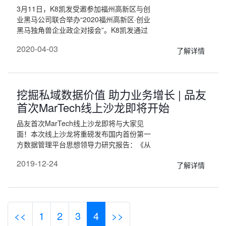
3月11日，K8凯发受邀参加福州高新区与创
业黑马公司联合举办“2020福州高新区·创业
黑马独角兽企业政企对接会”。K8凯发通过
云视频介绍了疫情期间如何利用技术助力抗
2020-04-03
了解详情
疫和复工复产的产品以及解决方案，如K8
凯发基于智能调研平台打造的智慧城市疫情
防控解决方案，抗疫情城市大数据防控地
图，提供给防疫前线基层社区使用的智能调
挖掘私域数据价值 助力业务增长 | 品友
研平台技术；同时也介绍了以地区为核心的
区域大数据决策运营服务平台等解决方案。
首次MarTech线上沙龙即将开始
品友首次MarTech线上沙龙即将与大家见
面！本次线上沙龙将重磅发布国内首份第一
方数据管理平台思想领导力研究报告：《从
数据管理到智能决策——成功构建第一方数
2019-12-24
了解详情
据管理平台，应对大数据时代的营销挑
战》。该报告由品友委托国际权威...
<<
1
2
3
4
>>