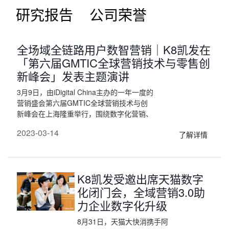
研究报告
公司荣誉
全场域全链路用户数智营销｜K8凯发在
「第六届GMTIC全球营销技术与零售创
新峰会」发表主题演讲
3月9日，由iDigital China主办的一年一度的
营销盛会第六届GMTIC全球营销技术与创
新峰会在上海隆重举行，围绕数字化营销、
零售数字化转型、AI+MarTech、品牌年轻
2023-03-14
了解详情
化、私域流量、新国货、元宇宙、短视频营
销与直播等话题进行了深度的探讨。K8凯
发联合创始人兼COO谢鹏受邀参会。
K8凯发受邀出席天猫数字
化闭门会，全域营销3.0助
力企业数字化升级
8月31日，天猫大快消携手阿