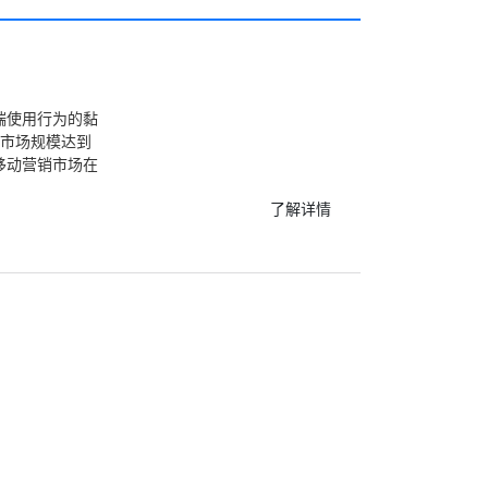
端使用行为的黏
销市场规模达到
元。移动营销市场在
了解详情