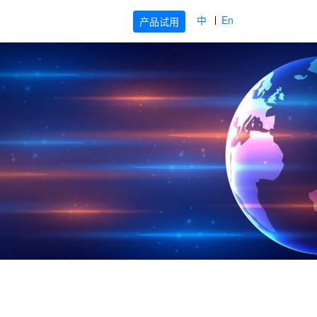
中
En
产品试用