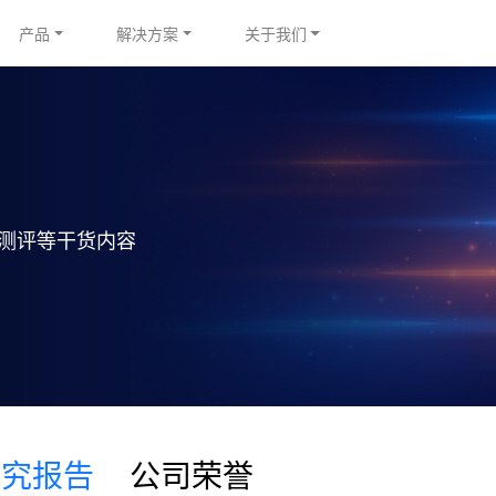
产品
解决方案
关于我们
品测评等干货内容
研究报告
公司荣誉