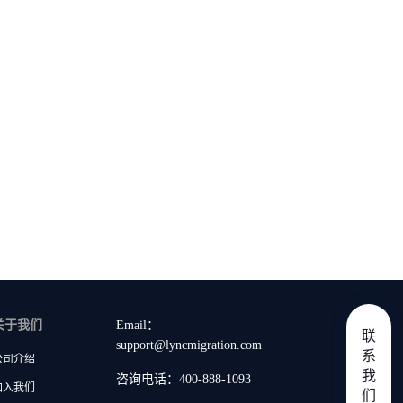
关于我们
Email：
联
support@lyncmigration.com
系
公司介绍
我
咨询电话：400-888-1093
加入我们
们