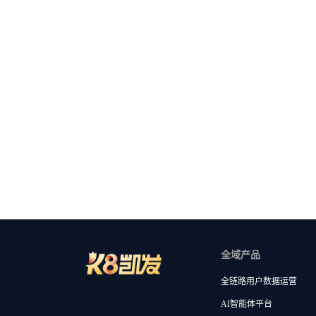
全域产品
全链路用户数据运营
AI智能体平台